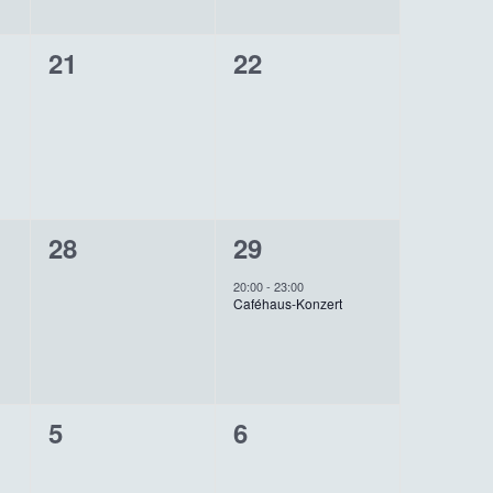
0
0
21
22
ungen,
Veranstaltungen,
Veranstaltungen,
0
1
28
29
ungen,
Veranstaltungen,
Veranstaltung,
20:00
-
23:00
Caféhaus-Konzert
0
0
5
6
ungen,
Veranstaltungen,
Veranstaltungen,