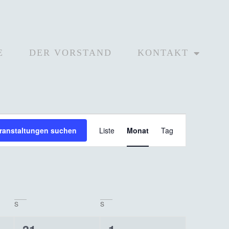
E
DER VORSTAND
KONTAKT
Veranstaltung
ranstaltungen suchen
Liste
Monat
Tag
Ansichten-
Navigation
S
S