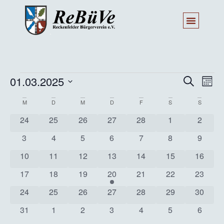
Veran
Ve
01.03.2025
Suche
Mona
Datum
An
Such
wählen.
Kalender
M
D
M
D
F
S
S
Na
und
0 Veranstaltungen
0 Veranstaltungen
0 Veranstaltungen
0 Veranstaltungen
0 Veranstaltungen
0 Veranstaltun
0 Veran
24
25
26
27
28
1
2
von
Ansic
0 Veranstaltungen
0 Veranstaltungen
0 Veranstaltungen
0 Veranstaltungen
0 Veranstaltungen
0 Veranstaltun
0 Veran
3
4
5
6
7
8
9
Veranstaltungen
Navig
0 Veranstaltungen
0 Veranstaltungen
0 Veranstaltungen
0 Veranstaltungen
0 Veranstaltungen
0 Veranstaltung
0 Veran
10
11
12
13
14
15
16
0 Veranstaltungen
0 Veranstaltungen
0 Veranstaltungen
1 Veranstaltung
0 Veranstaltungen
0 Veranstaltung
0 Veran
17
18
19
20
21
22
23
0 Veranstaltungen
0 Veranstaltungen
0 Veranstaltungen
0 Veranstaltungen
0 Veranstaltungen
0 Veranstaltung
0 Veran
24
25
26
27
28
29
30
0 Veranstaltungen
0 Veranstaltungen
0 Veranstaltungen
0 Veranstaltungen
0 Veranstaltungen
0 Veranstaltun
0 Veran
31
1
2
3
4
5
6