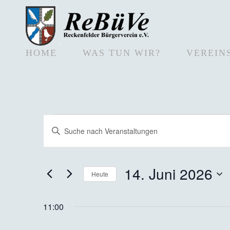
HOME
WAS TUN WIR?
VEREIN
Veranstaltungen
Bitte
Schlüsselwort
Suche
eingeben.
Suche
nach
und
Veranstaltungen
14. Juni 2026
Schlüsselwort.
Heute
Ansichten,
Datum
wählen.
Navigation
11:00