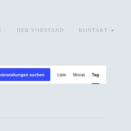
E
DER VORSTAND
KONTAKT
Veranstaltun
eranstaltungen suchen
Liste
Monat
Tag
Ansichten-
Navigation