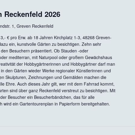
n Reckenfeld 2026
ndstr. 1, Greven Reckenfeld
n 3,- € pro Erw. ab 18 Jahren Kirchplatz 1-3, 48268 Greven-
azu ein, kunstvolle Gärten zu besichtigen. Zehn sehr
n den Besuchern präsentiert. Ob Stauden -oder
 oder mediterran, mit Naturpool oder großem Gewächshaus
Kreativität der Hobbygärtnerinnen und Hobbygärtner darf man
 in den Gärten wieder Werke regionaler Künstlerinnen und
vollen Skulpturen, Zeichnungen und Gemälden machen die
lle Ehre. Auch dieses Jahr gilt, wer mit dem Fahrrad kommt,
Gärten sind über ganz Reckenfeld verstreut zu besichtigen. Mit
t der Besucher ein Besucherbändchen, das für alle
ch wird ein Gartentourenplan in Papierform bereitgehalten.