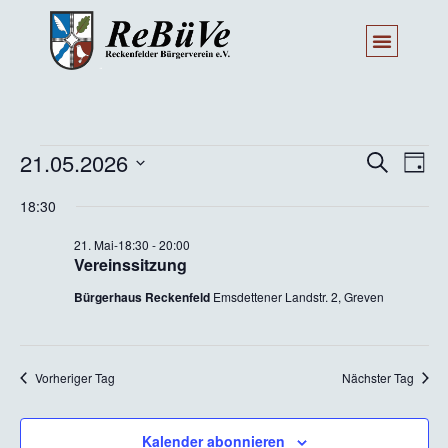
Veran
Ve
21.05.2026
Suche
Tag
Datum
An
Such
wählen.
18:30
Na
und
21. Mai-18:30
-
20:00
Vereinssitzung
Ansic
Bürgerhaus Reckenfeld
Emsdettener Landstr. 2, Greven
Navig
Vorheriger Tag
Nächster Tag
Kalender abonnieren