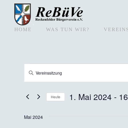
HOME
WAS TUN WIR?
VEREIN
Veranstaltungen
Bitte
Schlüsselwort
Suche
eingeben.
Suche
nach
und
Veranstaltungen
1. Mai 2024
 - 
16
Schlüsselwort.
Heute
Ansichten,
Datum
wählen.
Navigation
Mai 2024