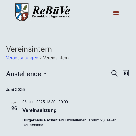
Vereinsintern
Veranstaltungen
Vereinsintern
Veran
Ve
Anstehende
Suche
Liste
Datum
An
Such
wählen.
Juni 2025
Na
und
26. Juni 2025-18:30
-
20:00
DO.
Ansic
26
Vereinssitzung
Navig
Bürgerhaus Reckenfeld
Emsdettener Landstr. 2, Greven,
Deutschland