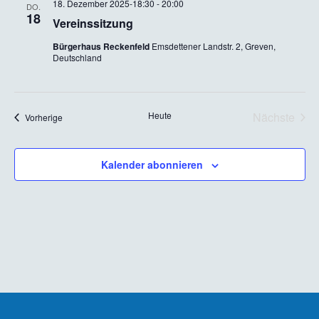
18. Dezember 2025-18:30
-
20:00
DO.
18
Vereinssitzung
Bürgerhaus Reckenfeld
Emsdettener Landstr. 2, Greven,
Deutschland
Vera
Heute
Nächste
Veranstaltungen
Vorherige
Kalender abonnieren